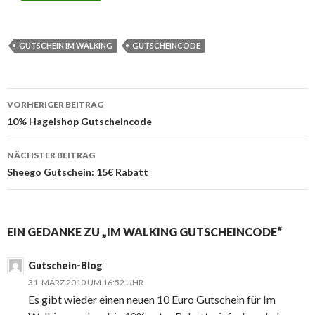
GUTSCHEIN IM WALKING
GUTSCHEINCODE
VORHERIGER BEITRAG
Beitrags-
10% Hagelshop Gutscheincode
Navigation
NÄCHSTER BEITRAG
Sheego Gutschein: 15€ Rabatt
EIN GEDANKE ZU „IM WALKING GUTSCHEINCODE“
Gutschein-Blog
31. MÄRZ 2010 UM 16:52 UHR
Es gibt wieder einen neuen 10 Euro Gutschein für Im