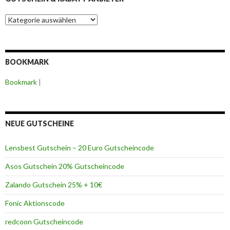
G
u
t
s
c
BOOKMARK
h
e
Bookmark
|
i
n
&
R
a
NEUE GUTSCHEINE
b
a
Lensbest Gutschein – 20 Euro Gutscheincode
t
t
Asos Gutschein 20% Gutscheincode
A
n
Zalando Gutschein 25% + 10€
b
i
Fonic Aktionscode
e
t
redcoon Gutscheincode
e