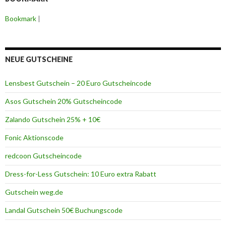
h
e
Bookmark
|
i
n
&
R
a
NEUE GUTSCHEINE
b
a
Lensbest Gutschein – 20 Euro Gutscheincode
t
t
Asos Gutschein 20% Gutscheincode
A
n
Zalando Gutschein 25% + 10€
b
i
Fonic Aktionscode
e
t
redcoon Gutscheincode
e
r
Dress-for-Less Gutschein: 10 Euro extra Rabatt
Gutschein weg.de
Landal Gutschein 50€ Buchungscode