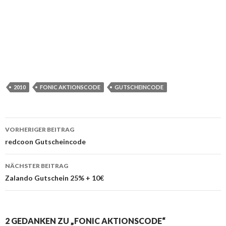
2010
FONIC AKTIONSCODE
GUTSCHEINCODE
VORHERIGER BEITRAG
Beitrags-
redcoon Gutscheincode
Navigation
NÄCHSTER BEITRAG
Zalando Gutschein 25% + 10€
2 GEDANKEN ZU „FONIC AKTIONSCODE“