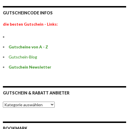
GUTSCHEINCODE INFOS
die besten Gutschein - Links:
Gutscheine von A - Z
Gutschein-Blog
Gutschein Newsletter
GUTSCHEIN & RABATT ANBIETER
G
u
t
s
c
BOOKMARK