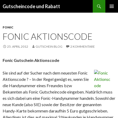
Suchen
Gutscheincode und Rabatt
SPRINGE
PRIMÄR
ZUM
MENÜ
INHALT
FONIC
FONIC AKTIONSCODE
25. APRIL 2012
GUTSCHEIN BLOG
2 KOMMENTARE
Fonic Gutschein Aktionscode
Sie sind auf der Sucher nach dem neuesten Fonic
Aktionscode ? – In der Regel genügt es, wenn Sie
die Handynummer eines Freundes bzw
Bekannten als Fonic Gutscheincode eingeben. Natürlich muss
es sich dabei um eine Fonic-Handynummer handeln. Sowohl der
neue Kunde (also SIE) sowie der Besitzer der genannten
Handy-Karte bekommen daraufhin 5 Euro gutgeschrieben.
Allerdings ist dies auf maximal 3 Neukunden je Handynummer