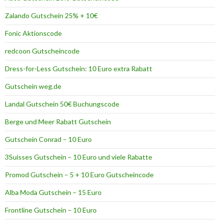
n
Zalando Gutschein 25% + 10€
b
i
Fonic Aktionscode
e
t
redcoon Gutscheincode
e
r
Dress-for-Less Gutschein: 10 Euro extra Rabatt
Gutschein weg.de
Landal Gutschein 50€ Buchungscode
Berge und Meer Rabatt Gutschein
Gutschein Conrad – 10 Euro
3Suisses Gutschein – 10 Euro und viele Rabatte
Promod Gutschein – 5 + 10 Euro Gutscheincode
Alba Moda Gutschein – 15 Euro
Frontline Gutschein – 10 Euro