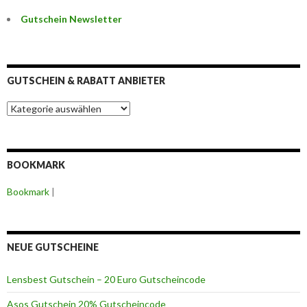
Gutschein Newsletter
GUTSCHEIN & RABATT ANBIETER
G
u
t
s
c
BOOKMARK
h
e
Bookmark
|
i
n
&
R
a
NEUE GUTSCHEINE
b
a
Lensbest Gutschein – 20 Euro Gutscheincode
t
t
Asos Gutschein 20% Gutscheincode
A