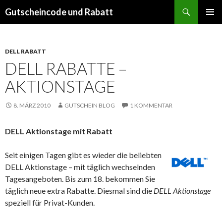
Suchen
Gutscheincode und Rabatt
SPRINGE
PRIMÄR
ZUM
MENÜ
INHALT
DELL RABATT
DELL RABATTE –
AKTIONSTAGE
8. MÄRZ 2010
GUTSCHEIN BLOG
1 KOMMENTAR
DELL Aktionstage mit Rabatt
Seit einigen Tagen gibt es wieder die beliebten
DELL Aktionstage – mit täglich wechselnden
Tagesangeboten. Bis zum 18. bekommen Sie
täglich neue extra Rabatte. Diesmal sind die
DELL Aktionstage
speziell für Privat-Kunden.