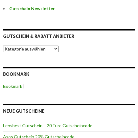
Gutschein Newsletter
GUTSCHEIN & RABATT ANBIETER
G
u
t
s
c
BOOKMARK
h
e
Bookmark
|
i
n
&
R
a
NEUE GUTSCHEINE
b
a
Lensbest Gutschein – 20 Euro Gutscheincode
t
t
Asos Gutschein 20% Gutscheincode
A