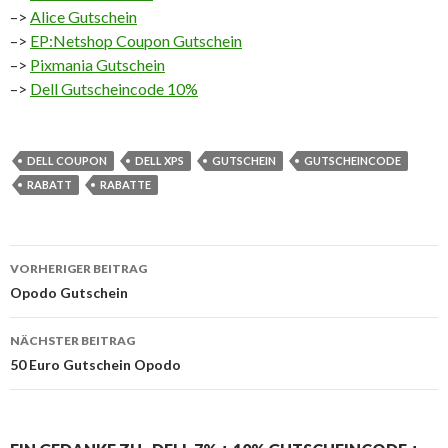
–>
Alice Gutschein
–>
EP:Netshop Coupon Gutschein
–>
Pixmania Gutschein
–>
Dell Gutscheincode 10%
DELL COUPON
DELL XPS
GUTSCHEIN
GUTSCHEINCODE
RABATT
RABATTE
VORHERIGER BEITRAG
Beitrags-
Opodo Gutschein
Navigation
NÄCHSTER BEITRAG
50 Euro Gutschein Opodo