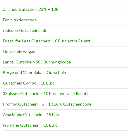
n
Zalando Gutschein 25% + 10€
b
i
Fonic Aktionscode
e
t
redcoon Gutscheincode
e
r
Dress-for-Less Gutschein: 10 Euro extra Rabatt
Gutschein weg.de
Landal Gutschein 50€ Buchungscode
Berge und Meer Rabatt Gutschein
Gutschein Conrad – 10 Euro
3Suisses Gutschein – 10 Euro und viele Rabatte
Promod Gutschein – 5 + 10 Euro Gutscheincode
Alba Moda Gutschein – 15 Euro
Frontline Gutschein – 10 Euro