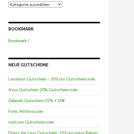
G
u
t
s
c
BOOKMARK
h
e
Bookmark
|
i
n
&
R
a
NEUE GUTSCHEINE
b
a
Lensbest Gutschein – 20 Euro Gutscheincode
t
t
Asos Gutschein 20% Gutscheincode
A
n
Zalando Gutschein 25% + 10€
b
i
Fonic Aktionscode
e
t
redcoon Gutscheincode
e
r
Dress-for-Less Gutschein: 10 Euro extra Rabatt