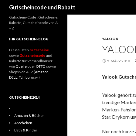
Suchen
Gutscheincode und Rabatt
Gutschein-Code : Gutscheine,
Rabatte, Gutscheincode von A
– Z
YALOOK
IHR GUTSCHEIN-BLOG
YALOO
Die neusten
Gutscheine
sowie
Gutscheincode
und
Rabatte für Versandhäuser
5. MÄRZ 2010
wie
Quelle
oder
OTTO
sowie
Shops von A - Z (
Amazon
,
Yalook
Gutsche
DELL
,
Tchibo
, usw.)
Yalook gehört z
GUTSCHEINE 2014
trendige Markenm
Marken-Fahsion v
Amazon & Bücher
Star, Drykorn us
Apotheken
Baby & Kinder
Nur noch kurze 