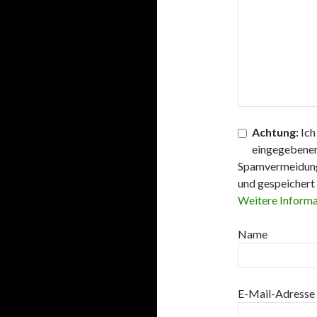
Achtung:
Ich
eingegebenen
Spamvermeidun
und gespeichert
Weitere Informa
Name
E-Mail-Adresse