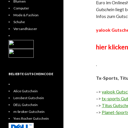
Blumen
Euro im Onlines
Computer
Gutschein
liegt b
Mode & Fashion
Infos zum Gutsc
Schuhe
Versandhäuser
yalook Gutsche
hier klicken
.
BELIEBTE GUTSCHEINCODE
Tx-Sports, Tit
Alice Gutschein
–>
yalook Gutsc
Lensbest Gutschein
–>
tx-sports Gu
DELL Gutschein
–>
Titus Gutsch
m-broker Gutschein
–>
Planet-Sport
Yves Rocher Gutschein