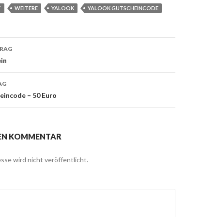
T
WEITERE
YALOOK
YALOOK GUTSCHEINCODE
TRAG
in
on
AG
eincode – 50 Euro
NEN KOMMENTAR
sse wird nicht veröffentlicht.