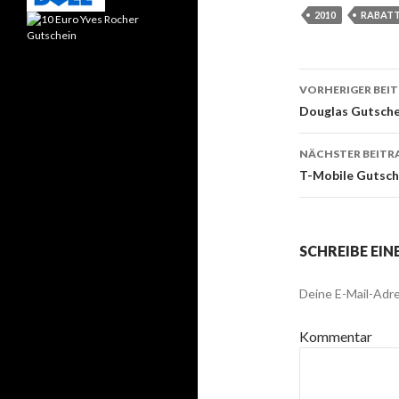
2010
RABAT
VORHERIGER BEI
Beitrags-
Douglas Gutsche
Navigati
NÄCHSTER BEITR
T-Mobile Gutsch
SCHREIBE EI
Deine E-Mail-Adre
Kommentar