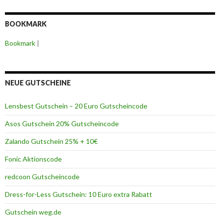
t
s
c
BOOKMARK
h
e
Bookmark
|
i
n
&
R
a
NEUE GUTSCHEINE
b
a
Lensbest Gutschein – 20 Euro Gutscheincode
t
t
Asos Gutschein 20% Gutscheincode
A
n
Zalando Gutschein 25% + 10€
b
i
Fonic Aktionscode
e
t
redcoon Gutscheincode
e
r
Dress-for-Less Gutschein: 10 Euro extra Rabatt
Gutschein weg.de