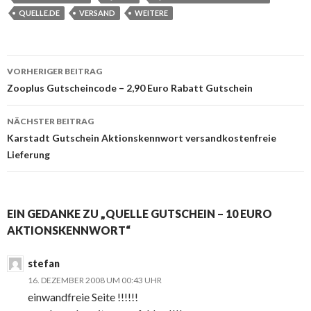
QUELLE.DE
VERSAND
WEITERE
VORHERIGER BEITRAG
Beitrags-
Zooplus Gutscheincode – 2,90 Euro Rabatt Gutschein
Navigation
NÄCHSTER BEITRAG
Karstadt Gutschein Aktionskennwort versandkostenfreie
Lieferung
EIN GEDANKE ZU „QUELLE GUTSCHEIN – 10 EURO
AKTIONSKENNWORT“
stefan
16. DEZEMBER 2008 UM 00:43 UHR
einwandfreie Seite !!!!!!