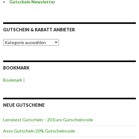
Gutschein Newsletter
GUTSCHEIN & RABATT ANBIETER
G
u
t
s
c
BOOKMARK
h
e
Bookmark
|
i
n
&
R
a
NEUE GUTSCHEINE
b
a
Lensbest Gutschein – 20 Euro Gutscheincode
t
t
Asos Gutschein 20% Gutscheincode
A
n